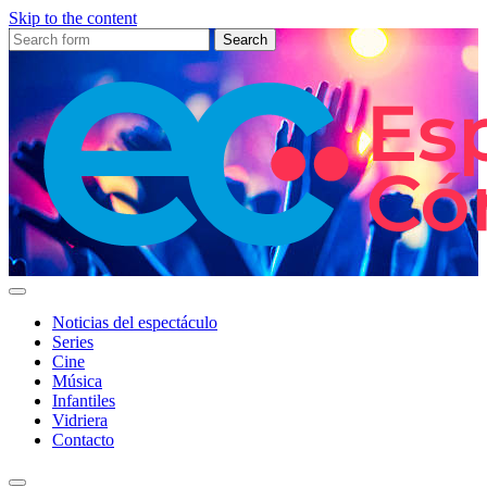
Skip to the content
Search
for:
Espectáculo
Córdoba
Noticias del espectáculo
Series
Cine
Música
Infantiles
Vidriera
Contacto