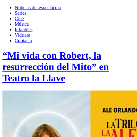
Toggle
search
Noticias del espectáculo
field
Series
Cine
Música
Infantiles
Vidriera
Contacto
“Mi vida con Robert, la
resurrección del Mito” en
Teatro la Llave