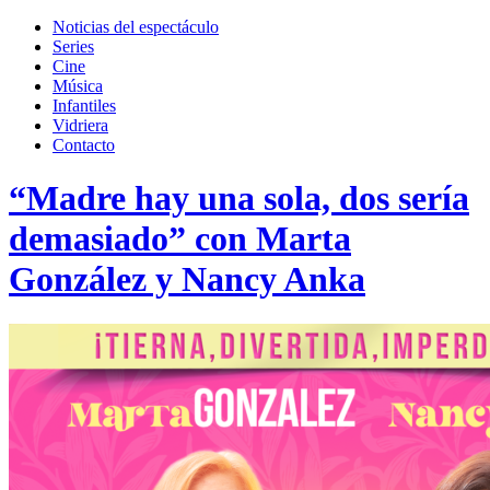
Toggle
search
Noticias del espectáculo
field
Series
Cine
Música
Infantiles
Vidriera
Contacto
“Madre hay una sola, dos sería
demasiado” con Marta
González y Nancy Anka