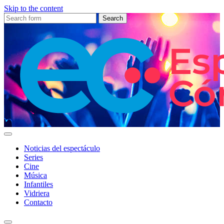
Skip to the content
Search
for:
Espectáculo
Córdoba
Noticias del espectáculo
Series
Cine
Música
Infantiles
Vidriera
Contacto