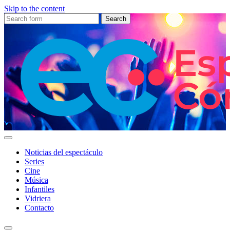
Skip to the content
Search
for:
Espectáculo
Córdoba
Noticias del espectáculo
Series
Cine
Música
Infantiles
Vidriera
Contacto