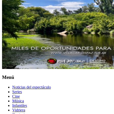
Menú
Noticias del espectáculo
Series
Cine
Música
Infantiles
Vidriera