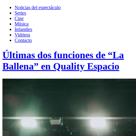
Toggle
search
Noticias del espectáculo
field
Series
Cine
Música
Infantiles
Vidriera
Contacto
Últimas dos funciones de “La
Ballena” en Quality Espacio