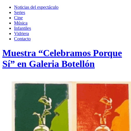
Toggle
search
Noticias del espectáculo
field
Series
Cine
Música
Infantiles
Vidriera
Contacto
Muestra “Celebramos Porque
Sí” en Galeria Botellón