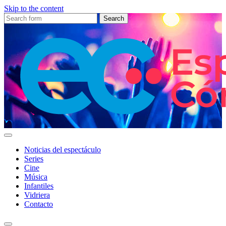
Skip to the content
Search
for:
Espectáculo
Córdoba
Noticias del espectáculo
Series
Cine
Música
Infantiles
Vidriera
Contacto