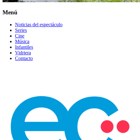
Menú
Noticias del espectáculo
Series
Cine
Música
Infantiles
Vidriera
Contacto