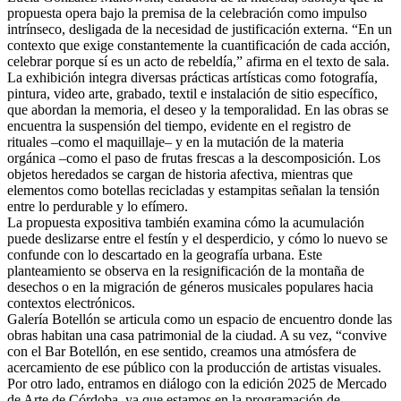
propuesta opera bajo la premisa de la celebración como impulso
intrínseco, desligada de la necesidad de justificación externa. “En un
contexto que exige constantemente la cuantificación de cada acción,
celebrar porque sí es un acto de rebeldía,” afirma en el texto de sala.
La exhibición integra diversas prácticas artísticas como fotografía,
pintura, video arte, grabado, textil e instalación de sitio específico,
que abordan la memoria, el deseo y la temporalidad. En las obras se
encuentra la suspensión del tiempo, evidente en el registro de
rituales –como el maquillaje– y en la mutación de la materia
orgánica –como el paso de frutas frescas a la descomposición. Los
objetos heredados se cargan de historia afectiva, mientras que
elementos como botellas recicladas y estampitas señalan la tensión
entre lo perdurable y lo efímero.
La propuesta expositiva también examina cómo la acumulación
puede deslizarse entre el festín y el desperdicio, y cómo lo nuevo se
confunde con lo descartado en la geografía urbana. Este
planteamiento se observa en la resignificación de la montaña de
desechos o en la migración de géneros musicales populares hacia
contextos electrónicos.
Galería Botellón se articula como un espacio de encuentro donde las
obras habitan una casa patrimonial de la ciudad. A su vez, “convive
con el Bar Botellón, en ese sentido, creamos una atmósfera de
acercamiento de ese público con la producción de artistas visuales.
Por otro lado, entramos en diálogo con la edición 2025 de Mercado
de Arte de Córdoba, ya que estamos en la programación de