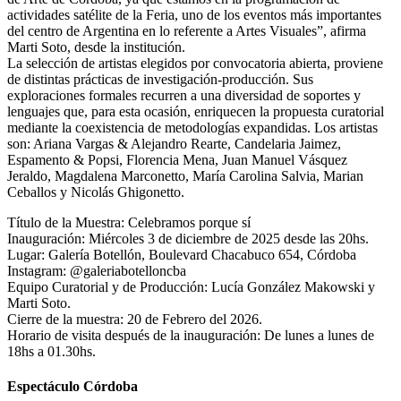
actividades satélite de la Feria, uno de los eventos más importantes
del centro de Argentina en lo referente a Artes Visuales”, afirma
Marti Soto, desde la institución.
La selección de artistas elegidos por convocatoria abierta, proviene
de distintas prácticas de investigación-producción. Sus
exploraciones formales recurren a una diversidad de soportes y
lenguajes que, para esta ocasión, enriquecen la propuesta curatorial
mediante la coexistencia de metodologías expandidas. Los artistas
son: Ariana Vargas & Alejandro Rearte, Candelaria Jaimez,
Espamento & Popsi, Florencia Mena, Juan Manuel Vásquez
Jeraldo, Magdalena Marconetto, María Carolina Salvia, Marian
Ceballos y Nicolás Ghigonetto.
Título de la Muestra: Celebramos porque sí
Inauguración: Miércoles 3 de diciembre de 2025 desde las 20hs.
Lugar: Galería Botellón, Boulevard Chacabuco 654, Córdoba
Instagram: @galeriabotelloncba
Equipo Curatorial y de Producción: Lucía González Makowski y
Marti Soto.
Cierre de la muestra: 20 de Febrero del 2026.
Horario de visita después de la inauguración: De lunes a lunes de
18hs a 01.30hs.
Espectáculo Córdoba