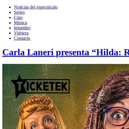
Toggle
search
Noticias del espectáculo
field
Series
Cine
Música
Infantiles
Vidriera
Contacto
Carla Laneri presenta “Hilda: 