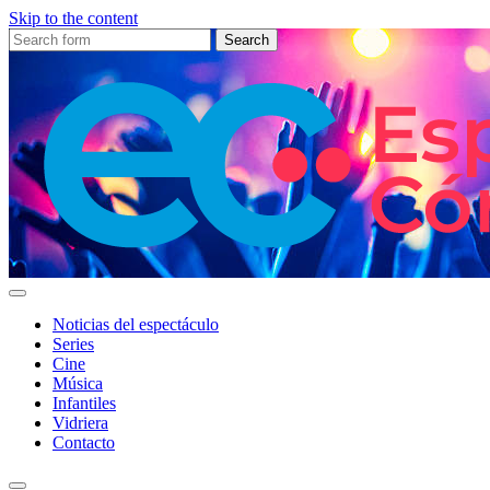
Skip to the content
Search
for:
Noticias del espectáculo
Series
Cine
Música
Infantiles
Vidriera
Contacto